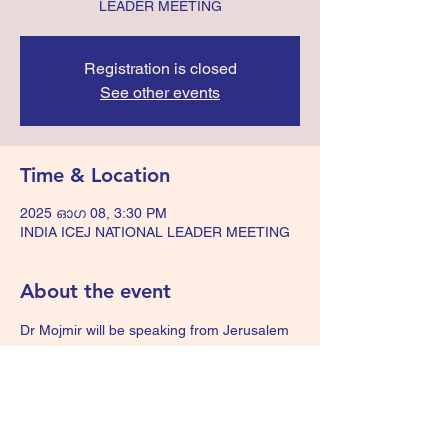
LEADER MEETING
Registration is closed
See other events
Time & Location
2025 ഓഗ 08, 3:30 PM
INDIA ICEJ NATIONAL LEADER MEETING
About the event
Dr Mojmir will be speaking from Jerusalem 
regarding icej work and upcoming feast 
2025. All are invited. 
Share this event