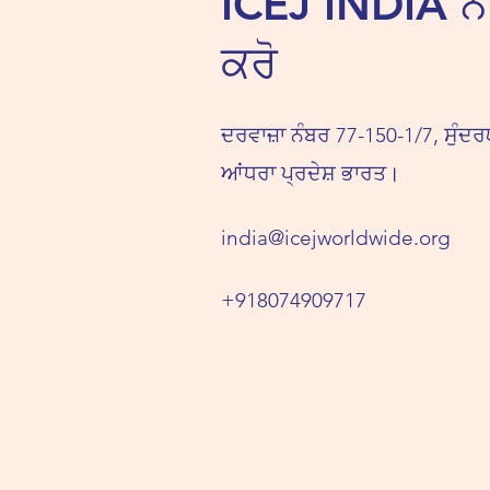
ICEJ INDIA ਨ
ਕਰੋ
ਦਰਵਾਜ਼ਾ ਨੰਬਰ 77-150-1/7, ਸੁੰਦ
ਆਂਧਰਾ ਪ੍ਰਦੇਸ਼ ਭਾਰਤ।
india@icejworldwide.org
+918074909717