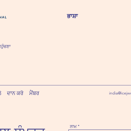
ਭਾਸ਼ਾ
ਹੁੰਚਣਾ
ੋ
ਦਾਨ ਕਰੋ
ਮੈਂਬਰ
india@icejw
ਨਾਮ