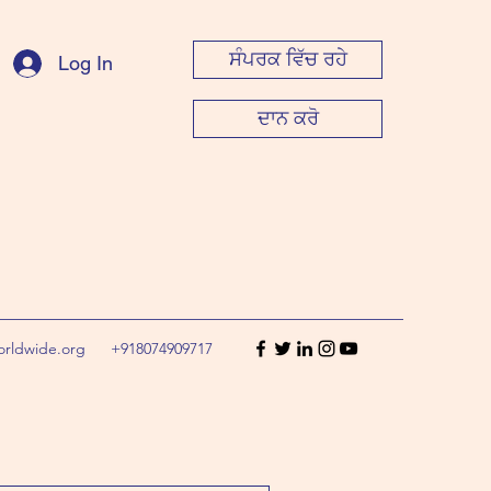
ਸੰਪਰਕ ਵਿੱਚ ਰਹੇ
Log In
ਦਾਨ ਕਰੋ
orldwide.org
+918074909717