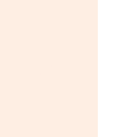
हम कौन हैं
अंतर्राष्ट्रीय ईसाई दूतावास जेरूसलम पाया गया था
और 1980 में इज़राइल में स्थापित किया गया था, लेकिन
भारतीय क्रिश्चियन दूतावास यरूशलेम 2015 में पाया
गया था और ICEJ के तहत काम कर रहा था, मुख्यालय
on_cc781905-5cde -3194-bb3b-
136bad5cf58d_ यशायाह 40: 1-2 में पाए गए
शास्त्र के आदेश के अनुसार सिय्योन को आराम देने की
आवश्यकता के लिए इंजील प्रतिक्रिया।
"आराम, आराम मेरे लोग कहते हैं कि आपका
भगवान यरूशलेम से कोमलता से बात करता
है..."